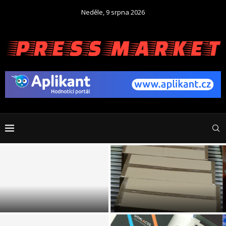
Neděle, 9 srpna 2026
Kávová řeč těla: Co o vás
prozradí výběr místa v
Cash flow vs. Zisk: Proč firmy
kavárně
krachují i s rekordními prodeji