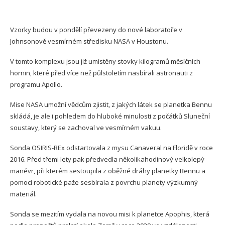
Vzorky budou v pondělí převezeny do nové laboratoře v
Johnsonově vesmírném středisku NASA v Houstonu.
V tomto komplexu jsou již umístěny stovky kilogramů měsíčních
hornin, které před více než půlstoletím nasbírali astronauti z
programu Apollo.
Mise NASA umožní vědcům zjistit, z jakých látek se planetka Bennu
skládá, je ale i pohledem do hluboké minulosti z počátků Sluneční
soustavy, který se zachoval ve vesmírném vakuu.
Sonda OSIRIS-REx odstartovala z mysu Canaveral na Floridě v roce
2016. Před třemi lety pak předvedla několikahodinový velkolepý
manévr, při kterém sestoupila z oběžné dráhy planetky Bennu a
pomocí robotické paže sesbírala z povrchu planety výzkumný
materiál.
Sonda se mezitím vydala na novou misi k planetce Apophis, která