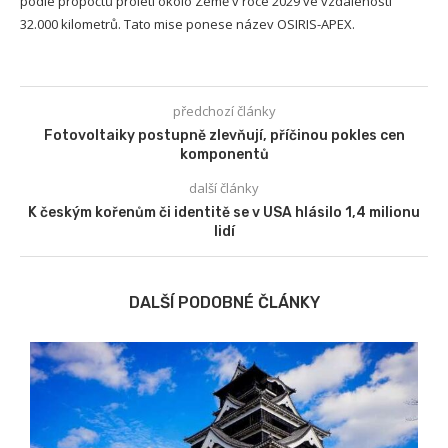
podle propočtů proletí okolo Země v roce 2029 ve vzdálenosti
32.000 kilometrů. Tato mise ponese název OSIRIS-APEX.
předchozí články
Fotovoltaiky postupně zlevňují, příčinou pokles cen
komponentů
další články
K českým kořenům či identitě se v USA hlásilo 1,4 milionu
lidí
DALŠÍ PODOBNÉ ČLÁNKY