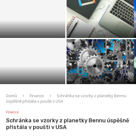
Žena vyhrála soud s bankou
Cestování s výhodným
ohledně poplatku za
pojištěním online je snadné
předčasné splacení úvěru
Schránka se vzorky z
planetky Bennu úspěšně
K českým kořenům či identitě
přistála v poušti v USA
se v USA hlásilo 1,4 milionu lidí
Domů
Finance
Schránka se vzorky z planetky Bennu
úspěšně přistála v poušti v USA
Finance
Schránka se vzorky z planetky Bennu úspěšně
přistála v poušti v USA