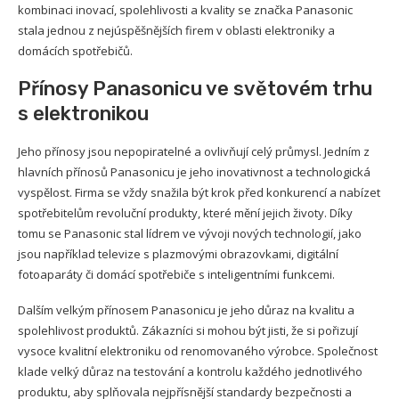
kombinaci inovací, spolehlivosti a kvality se značka Panasonic
stala jednou z nejúspěšnějších firem v oblasti elektroniky a
domácích spotřebičů.
Přínosy Panasonicu ve světovém trhu
s elektronikou
Jeho přínosy jsou nepopiratelné a ovlivňují celý průmysl. Jedním z
hlavních přínosů Panasonicu je jeho inovativnost a technologická
vyspělost. Firma se vždy snažila být krok před konkurencí a nabízet
spotřebitelům revoluční produkty, které mění jejich životy. Díky
tomu se Panasonic stal lídrem ve vývoji nových technologií, jako
jsou například televize s plazmovými obrazovkami, digitální
fotoaparáty či domácí spotřebiče s inteligentními funkcemi.
Dalším velkým přínosem Panasonicu je jeho důraz na kvalitu a
spolehlivost produktů. Zákazníci si mohou být jisti, že si pořizují
vysoce kvalitní elektroniku od renomovaného výrobce. Společnost
klade velký důraz na testování a kontrolu každého jednotlivého
produktu, aby splňovala nejpřísnější standardy bezpečnosti a