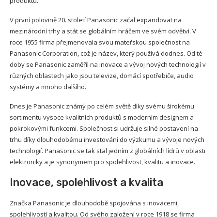
produktů.
V první polovině 20. století Panasonic začal expandovat na
mezinárodní trhy a stát se globálním hráčem ve svém odvětví. V
roce 1955 firma přejmenovala svou mateřskou společnost na
Panasonic Corporation, což je název, který používá dodnes. Od té
doby se Panasonic zaměřil na inovace a vývoj nových technologií v
různých oblastech jako jsou televize, domácí spotřebiče, audio
systémy a mnoho dalšího.
Dnes je Panasonic známý po celém světě díky svému širokému
sortimentu vysoce kvalitních produktů s moderním designem a
pokrokovými funkcemi. Společnost si udržuje silné postavení na
trhu díky dlouhodobému investování do výzkumu a vývoje nových
technologií. Panasonic se tak stal jedním z globálních lídrů v oblasti
elektroniky a je synonymem pro spolehlivost, kvalitu a inovace.
Inovace, spolehlivost a kvalita
Značka Panasonic je dlouhodobě spojována s inovacemi,
spolehlivostí a kvalitou. Od svého založení v roce 1918 se firma