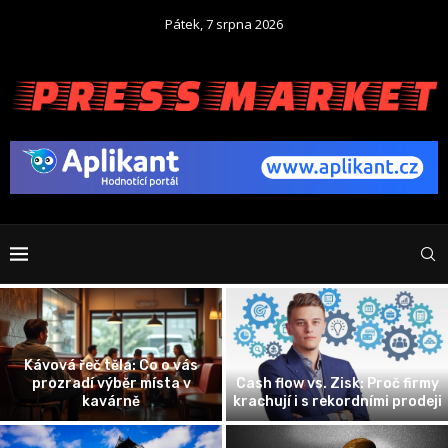
Pátek, 7 srpna 2026
Kávová řeč těla: Co o vás
prozradí výběr místa v
Cash flow vs. Zisk: Proč firmy
kavárně
krachují i s rekordními prodeji