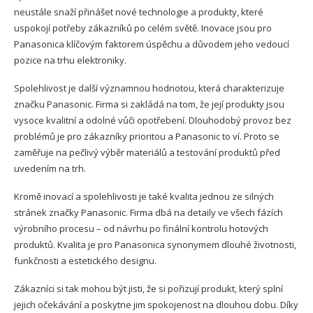
neustále snaží přinášet nové technologie a produkty, které
uspokojí potřeby zákazníků po celém světě. Inovace jsou pro
Panasonica klíčovým faktorem úspěchu a důvodem jeho vedoucí
pozice na trhu elektroniky.
Spolehlivost je další významnou hodnotou, která charakterizuje
značku Panasonic. Firma si zakládá na tom, že její produkty jsou
vysoce kvalitní a odolné vůči opotřebení. Dlouhodobý provoz bez
problémů je pro zákazníky prioritou a Panasonic to ví. Proto se
zaměřuje na pečlivý výběr materiálů a testování produktů před
uvedením na trh.
Kromě inovací a spolehlivosti je také kvalita jednou ze silných
stránek značky Panasonic. Firma dbá na detaily ve všech fázích
výrobního procesu – od návrhu po finální kontrolu hotových
produktů. Kvalita je pro Panasonica synonymem dlouhé životnosti,
funkčnosti a estetického designu.
Zákazníci si tak mohou být jisti, že si pořizují produkt, který splní
jejich očekávání a poskytne jim spokojenost na dlouhou dobu. Díky