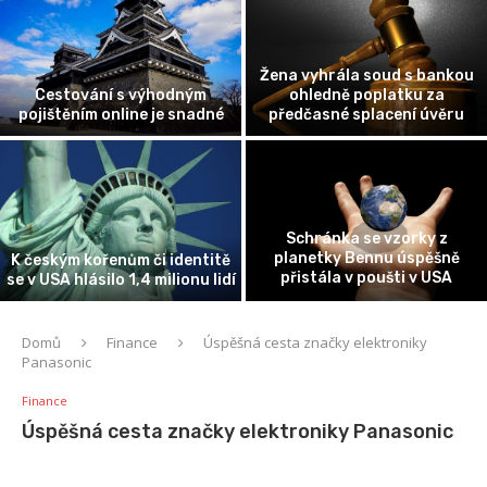
Žena vyhrála soud s bankou
Cestování s výhodným
ohledně poplatku za
pojištěním online je snadné
předčasné splacení úvěru
Schránka se vzorky z
planetky Bennu úspěšně
K českým kořenům či identitě
přistála v poušti v USA
se v USA hlásilo 1,4 milionu lidí
Domů
Finance
Úspěšná cesta značky elektroniky
Panasonic
Finance
Úspěšná cesta značky elektroniky Panasonic