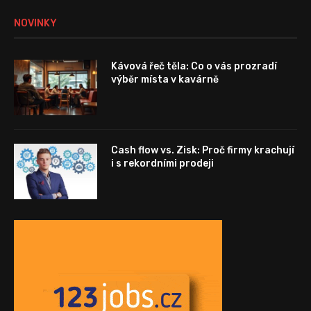
NOVINKY
Kávová řeč těla: Co o vás prozradí
výběr místa v kavárně
Cash flow vs. Zisk: Proč firmy krachují
i s rekordními prodeji